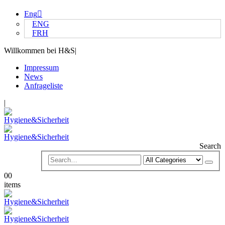
Eng
ENG
FRH
Willkommen bei H&S
|
Impressum
News
Anfrageliste
|
Search
0
0
items