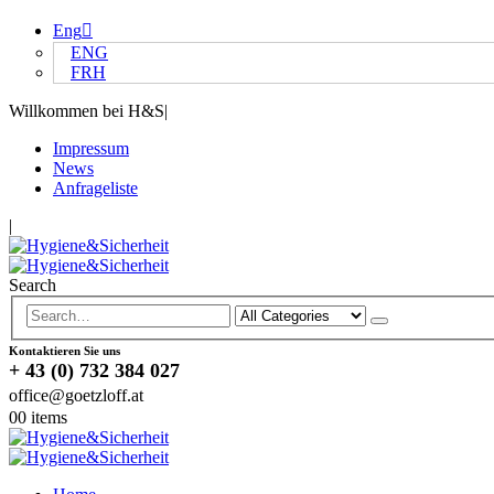
Eng
ENG
FRH
Willkommen bei H&S
|
Impressum
News
Anfrageliste
|
Search
Kontaktieren Sie uns
+ 43 (0) 732 384 027
office@goetzloff.at
0
0 items