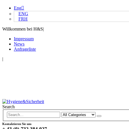
Eng
ENG
FRH
Willkommen bei H&S
|
Impressum
News
Anfrageliste
|
Search
Kontaktieren Sie uns
+ 43 (0) 732 384 027