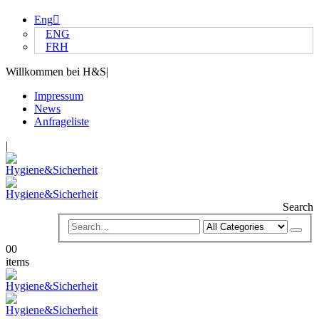
Eng
ENG
FRH
Willkommen bei H&S
|
Impressum
News
Anfrageliste
|
Search
0
0
items